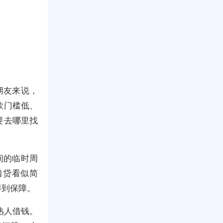
朋友来说，
款门槛低、
要去哪里找
间的临时周
借贷看似简
得到保障。
熟人借钱。