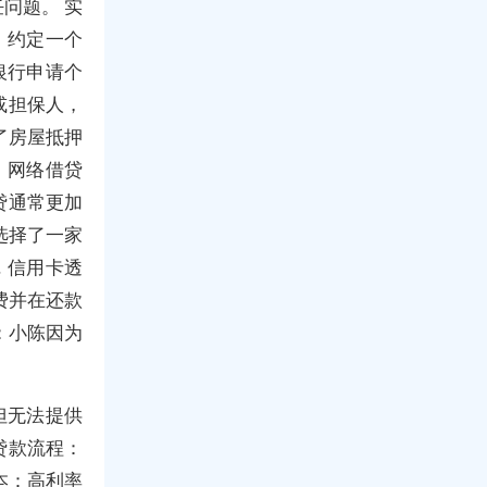
问题。 实
，约定一个
银行申请个
或担保人，
了房屋抵押
，网络借贷
贷通常更加
选择了一家
 信用卡透
费并在还款
：小陈因为
但无法提供
贷款流程：
本：高利率