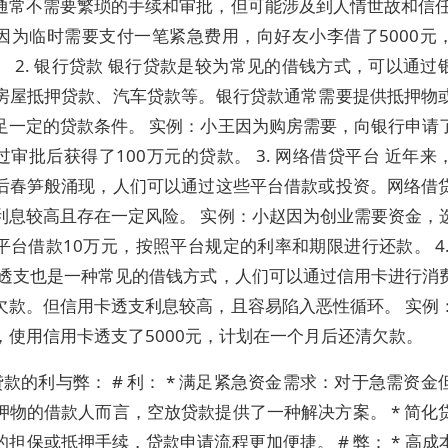
通常不需要繁琐的手续和审批，但可能涉及到人情世故和信任
因为临时需要支付一笔紧急费用，向好友小李借了5000元
。 2. 银行贷款 银行贷款是较为常见的借钱方式，可以通过
房屋抵押贷款、汽车贷款等。银行贷款通常需要提供抵押物
足一定的贷款条件。 实例：小王因为购房需要，向银行申请
过审批后获得了100万元的贷款。 3. 网络借贷平台 近年来
后春笋般涌现，人们可以通过这些平台借款或投资。网络借
利息较高且存在一定风险。 实例：小赵因为创业需要资金，
平台借款10万元，按照平台规定的利率和期限进行还款。 4.
卡透支也是一种常见的借钱方式，人们可以通过信用卡进行消
欠款。但信用卡透支利息较高，且容易陷入恶性循环。 实例
，使用信用卡透支了5000元，计划在一个月后还清欠款。
款的利与弊： # 利： * 满足紧急资金需求：对于急需资金
押物的借款人而言，空放贷款提供了一种解决方案。 * 简化
的担保或抵押手续，贷款申请流程更加便捷。 # 弊： * 高成